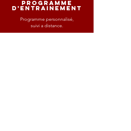
programme
d'entrainement
Programme personnalisé,
suivi a distance.
Voir plus >
small
group
Groupe d'entrainement. Entre
4 et 10 personnes.
Voir plus >